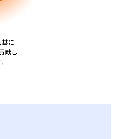
を基に
貢献し
す。