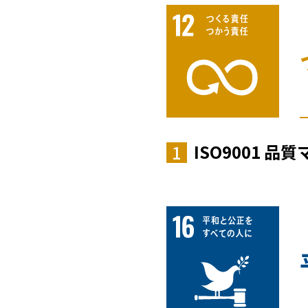
ISO9001
1