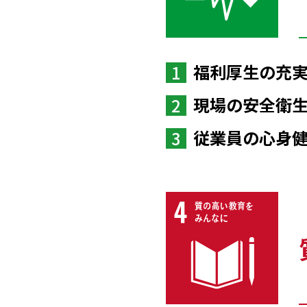
福利厚生の充
1
現場の安全衛
2
従業員の心身
3