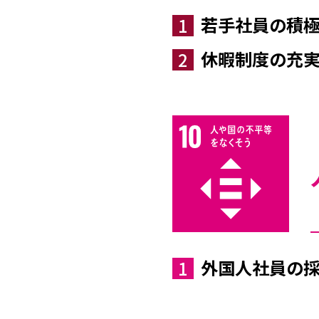
若手社員の積
1
休暇制度の充
2
外国人社員の
1