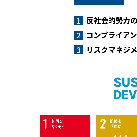
反社会的勢力
1
コンプライア
2
リスクマネジ
3