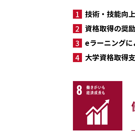
技術・技能向
1
資格取得の奨
2
eラーニングに
3
大学資格取得
4