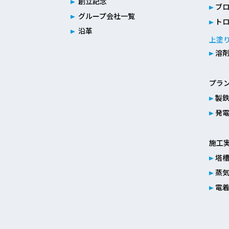
創立記念
ブ
グループ会社一覧
ト
沿革
上塗
溶剤
プラ
製
発
施工
塔
蒸
電