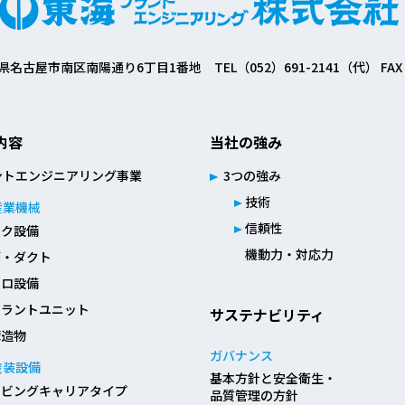
 愛知県名古屋市南区南陽通り6丁目1番地
TEL（052）691-2141（代） FAX
内容
当社の強み
ントエンジニアリング事業
3つの強み
技術
産業機械
信頼性
ンク設備
機動力・対応力
管・ダクト
イロ設備
ーラントユニット
サステナビリティ
構造物
ガバナンス
塗装設備
基本方針と安全衛生・
ービングキャリアタイプ
品質管理の方針