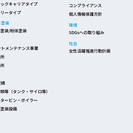
ロックキャリアタイプ
コンプライアンス
ロリータイプ
個人情報保護方針
り塗装
環境
塗装/粉体塗装
SDGsへの取り組み
社会
ントメンテナンス事業
女性活躍推進行動計画
鉄所
電所
実績
槽類等（タンク・サイロ等）
気タービン・ボイラー
着塗装設備