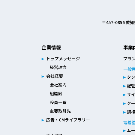
〒457-0856
企業情報
事業
トップメッセージ
プラ
経営理念
一般
会社概要
タ
会社案内
配
組織図
サ
役員一覧
ク
主要取引先
鋼
広告・CMライブラリー
電着
ム