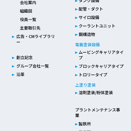
タンク設備
会社案内
配管・ダクト
組織図
サイロ設備
役員一覧
クーラントユニット
主要取引先
鋼構造物
広告・CMライブラリ
ー
電着塗装設備
ムービングキャリアタイ
創立記念
プ
グループ会社一覧
ブロックキャリアタイプ
沿革
トロリータイプ
上塗り塗装
溶剤塗装/粉体塗装
プラントメンテナンス事
業
製鉄所