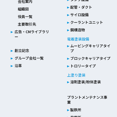
会社案内
配管・ダクト
組織図
サイロ設備
役員一覧
クーラントユニット
主要取引先
鋼構造物
広告・CMライブラリ
ー
電着塗装設備
ムービングキャリアタイ
創立記念
プ
グループ会社一覧
ブロックキャリアタイプ
沿革
トロリータイプ
上塗り塗装
溶剤塗装/粉体塗装
プラントメンテナンス事
業
製鉄所